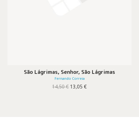
São Lágrimas, Senhor, São Lágrimas
Fernando Correia
O
O
14,50
€
13,05
€
preço
preço
original
atual
era:
é:
14,50 €.
13,05 €.