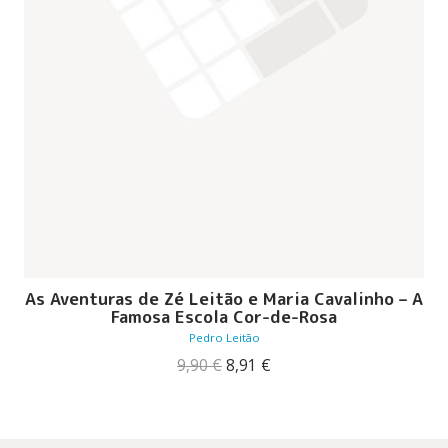
As Aventuras de Zé Leitão e Maria Cavalinho – A
Famosa Escola Cor-de-Rosa
Pedro Leitão
O
O
9,90
€
8,91
€
preço
preço
original
atual
era:
é:
9,90 €.
8,91 €.