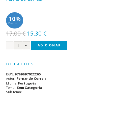
10%
Desconto
O
O
17,00
€
15,30
€
preço
preço
Quantidade
ADICIONAR
original
atual
era:
é:
de
17,00 €.
15,30 €.
Moniz
DETALHES
Pereira
ISBN:
9789897022265
Autor:
Fernando Correia
Idioma:
Português
Tema:
Sem Categoria
Sub-tema: