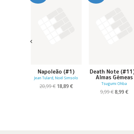
de Bem-
Napoleão (#1)
Death Note (#11)
ar
Almas Gémeas
Jean Tulard, Noël Simsolo
A. Fava
Tsugumi Ohba
O
O
20,99
€
18,89
€
O
O
16,16
€
preço
preço
O
O
9,99
€
8,99
€
preço
preço
original
atual
preço
pr
original
atual
era:
é:
original
at
era:
é:
20,99 €.
18,89 €.
era:
é:
17,95 €.
16,16 €.
9,99 €.
8,