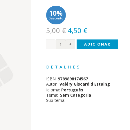
10%
Desconto
O
O
5,00
€
4,50
€
preço
preço
Quantidade
ADICIONAR
original
atual
era:
é:
de A
5,00 €.
4,50 €.
Princesa
DETALHES
e o
ISBN:
9789898174567
Presidente
Autor:
Valéry Giscard d Estaing
Idioma:
Português
Tema:
Sem Categoria
Sub-tema: