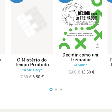
Decidir como um
Treinador
 –
O Mistério do
Tempo Proibido
Gil Sousa
Michael Hoeye
O
O
15,00
€
13,50
€
preço
preço
O
O
7,56
€
6,80
€
original
atual
eço
preço
preço
era:
é:
ual
original
atual
15,00 €.
13,50 €.
era:
é:
99 €.
7,56 €.
6,80 €.