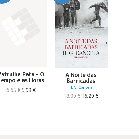
Patrulha Pata – O
Mais u
A Noite das
Tempo e as Horas
Fr
Barricadas
Steph
H. G. Cancela
O
O
6,65
€
5,99
€
17,16
O
O
preço
preço
18,00
€
16,20
€
preço
preço
original
atual
original
atual
era:
é:
era:
é:
6,65 €.
5,99 €.
18,00 €.
16,20 €.