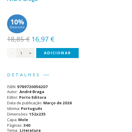
10%
Desconto
O
O
18,85
€
16,97
€
preço
preço
Quantidade
ADICIONAR
original
atual
era:
é:
de
18,85 €.
16,97 €.
Sem
DETALHES
perdão
ISBN:
9789720056207
Autor:
André Braga
Editor:
Porto Editora
Data de publicação:
Março de 2026
Idioma:
Português
Dimensões:
152x235
Capa:
Mole
Páginas:
340
Tema:
Literatura