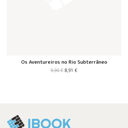
Os Aventureiros no Rio Subterrâneo
O
O
9,90
€
8,91
€
preço
preço
original
atual
era:
é:
9,90 €.
8,91 €.