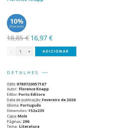
10%
Desconto
O
O
18,85
€
16,97
€
preço
preço
Quantidade
ADICIONAR
original
atual
era:
é:
de
18,85 €.
16,97 €.
Os
DETALHES
Nomes
ISBN:
9789720057167
Autor:
Florence Knapp
Editor:
Porto Editora
Data de publicação:
Fevereiro de 2026
Idioma:
Português
Dimensões:
152x235
Capa:
Mole
Páginas:
296
Tema:
Literatura