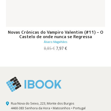
Novas Crónicas do Vampiro Valentim (#11) – O
Castelo de onde nunca se Regressa
Álvaro Magalhães
O
O
8,85
€
7,97
€
preço
preço
original
atual
era:
é:
8,85 €.
7,97 €.
Rua Nova do Seixo, 223, Monte dos Burgos
4460-383 Senhora da Hora • Matosinhos • Portugal