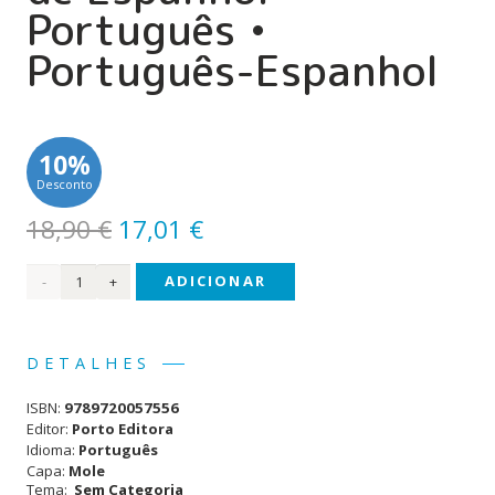
Português •
Português-Espanhol
10%
Desconto
O
O
18,90
€
17,01
€
preço
preço
Quantidade
ADICIONAR
original
atual
era:
é:
de
18,90 €.
17,01 €.
Dicionário
DETALHES
Moderno
ISBN:
9789720057556
de
Editor:
Porto Editora
Idioma:
Português
Espanhol-
Capa:
Mole
Tema:
Sem Categoria
Português