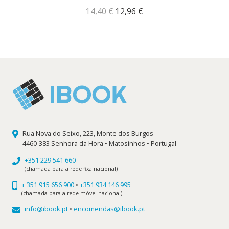
O
O
14,40
€
12,96
€
preço
preço
original
atual
era:
é:
14,40 €.
12,96 €.
Rua Nova do Seixo, 223, Monte dos Burgos
4460-383 Senhora da Hora • Matosinhos • Portugal
+351 229 541 660
(chamada para a rede fixa nacional)
+ 351 915 656 900
•
+351 934 146 995
(chamada para a rede móvel nacional)
info@ibook.pt
•
encomendas@ibook.pt