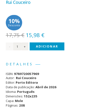
Rui Couceiro
10%
Desconto
O
O
17,75
€
15,98
€
preço
preço
Quantidade
ADICIONAR
original
atual
era:
é:
de A
17,75 €.
15,98 €.
Mais
DETALHES
Bela
ISBN:
9789720057969
Maldição
Autor:
Rui Couceiro
Editor:
Porto Editora
Data de publicação:
Abril de 2026
Idioma:
Português
Dimensões:
152x235
Capa:
Mole
Páginas:
208