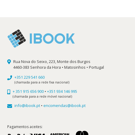
original
atual
era:
é:
37,99 €.
34,19 €.
Rua Nova do Seixo, 223, Monte dos Burgos
4460-383 Senhora da Hora • Matosinhos • Portugal
+351 229 541 660
(chamada para a rede fixa nacional)
+ 351 915 656 900
•
+351 934 146 995
(chamada para a rede móvel nacional)
info@ibook.pt
•
encomendas@ibook.pt
Pagamentos aceites: