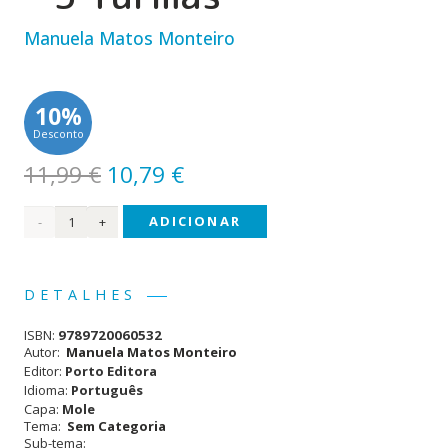
Manuela Matos Monteiro
10%
Desconto
O
O
11,99
€
10,79
€
preço
preço
Quantidade
ADICIONAR
original
atual
era:
é:
de
11,99 €.
10,79 €.
Caderneta
DETALHES
de
ISBN:
9789720060532
Registos
Autor:
Manuela Matos Monteiro
Editor:
Porto Editora
do
Idioma:
Português
Capa:
Mole
Professor
Tema:
Sem Categoria
Sub-tema:
- 5