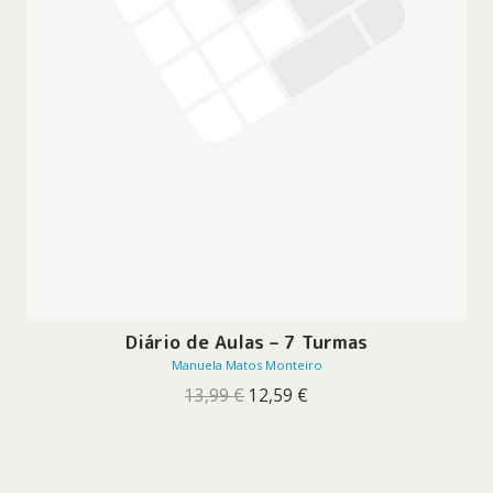
Diário de Aulas – 7 Turmas
Manuela Matos Monteiro
O
O
13,99
€
12,59
€
preço
preço
original
atual
era:
é:
13,99 €.
12,59 €.