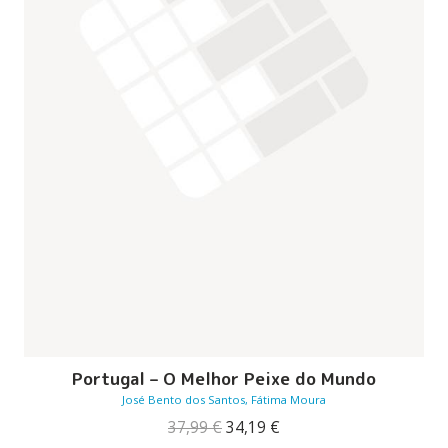
Portugal – O Melhor Peixe do Mundo
José Bento dos Santos, Fátima Moura
O
O
37,99
€
34,19
€
preço
preço