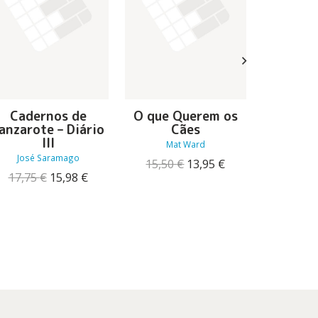
Cadernos de
O que Querem os
O Inimi
anzarote – Diário
Cães
do
III
Mat Ward
Garry
José Saramago
O
O
15,50
€
13,95
€
17,00
O
O
preço
preço
17,75
€
15,98
€
preço
preço
original
atual
original
atual
era:
é:
era:
é:
15,50 €.
13,95 €.
17,75 €.
15,98 €.