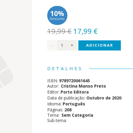
10%
Desconto
O
O
19,99
€
17,99
€
preço
preço
Quantidade
ADICIONAR
original
atual
era:
é:
de
19,99 €.
17,99 €.
Doces
DETALHES
ISBN:
9789720061645
Autor:
Cristina Manso Preto
Editor:
Porto Editora
Data de publicação:
Outubro de 2020
Idioma:
Português
Páginas:
208
Tema:
Sem Categoria
Sub-tema: