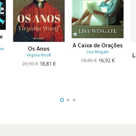
e
A Caixa de Orações
Os Anos
ove
Lisa Wingate
L
Virginia Woolf
O
O
O
18,80
€
16,92
€
reço
O
O
20,90
€
18,81
€
preço
preço
tual
preço
preço
original
atual
:
original
atual
era:
é:
3,46 €.
era:
é:
18,80 €.
16,92 €.
20,90 €.
18,81 €.