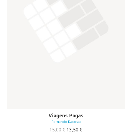
Viagens Pagãs
Fernando Dacosta
O
O
15,00
€
13,50
€