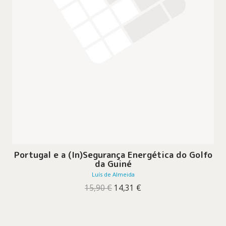
Portugal e a (In)Segurança Energética do Golfo
da Guiné
Luís de Almeida
O
O
15,90
€
14,31
€
preço
preço
original
atual
era:
é:
15,90 €.
14,31 €.