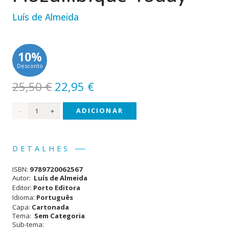
Luís de Almeida
10%
Desconto
O
O
25,50
€
22,95
€
preço
preço
Quantidade
ADICIONAR
original
atual
era:
é:
de
25,50 €.
22,95 €.
Moçambique
DETALHES
de
ISBN:
9789720062567
Hoje
Autor:
Luís de Almeida
Editor:
Porto Editora
•
Idioma:
Português
Capa:
Cartonada
Mozambique
Tema:
Sem Categoria
Sub-tema:
Today