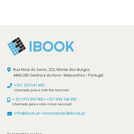
preço
preço
original
atual
era:
é:
15,00 €.
13,50 €.
Rua Nova do Seixo, 223, Monte dos Burgos
4460-383 Senhora da Hora • Matosinhos • Portugal
+351 229 541 660
(chamada para a rede fixa nacional)
+ 351 915 656 900
•
+351 934 146 995
(chamada para a rede móvel nacional)
info@ibook.pt
•
encomendas@ibook.pt