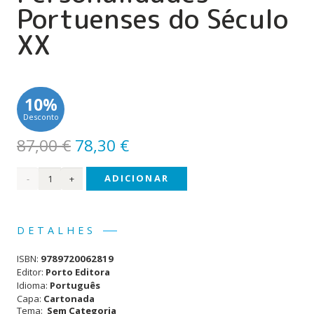
Portuenses do Século
XX
10%
Desconto
O
O
87,00
€
78,30
€
preço
preço
Quantidade
ADICIONAR
original
atual
era:
é:
de
87,00 €.
78,30 €.
Dicionário
DETALHES
de
ISBN:
9789720062819
Personalidades
Editor:
Porto Editora
Idioma:
Português
Portuenses
Capa:
Cartonada
Tema:
Sem Categoria
do