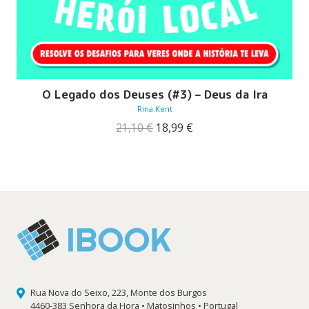
O Legado dos Deuses (#3) – Deus da Ira
Rina Kent
O
O
21,10
€
18,99
€
preço
preço
original
atual
era:
é:
21,10 €.
18,99 €.
Rua Nova do Seixo, 223, Monte dos Burgos
4460-383 Senhora da Hora • Matosinhos • Portugal