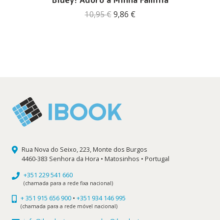
O
O
10,95
€
9,86
€
preço
preço
original
atual
era:
é:
10,95 €.
9,86 €.
Rua Nova do Seixo, 223, Monte dos Burgos
4460-383 Senhora da Hora • Matosinhos • Portugal
+351 229 541 660
(chamada para a rede fixa nacional)
+ 351 915 656 900
•
+351 934 146 995
(chamada para a rede móvel nacional)