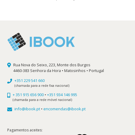
preço
preço
original
atual
era:
é:
16,60 €.
14,94 €.
Rua Nova do Seixo, 223, Monte dos Burgos
4460-383 Senhora da Hora • Matosinhos • Portugal
+351 229 541 660
(chamada para a rede fixa nacional)
+ 351 915 656 900
•
+351 934 146 995
(chamada para a rede móvel nacional)
info@ibook.pt
•
encomendas@ibook.pt
Pagamentos aceites: