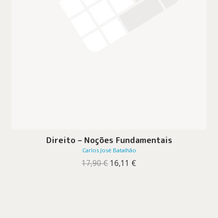
Direito – Noções Fundamentais
Carlos José Batalhão
O
O
17,90
€
16,11
€
preço
preço
original
atual
era:
é:
17,90 €.
16,11 €.