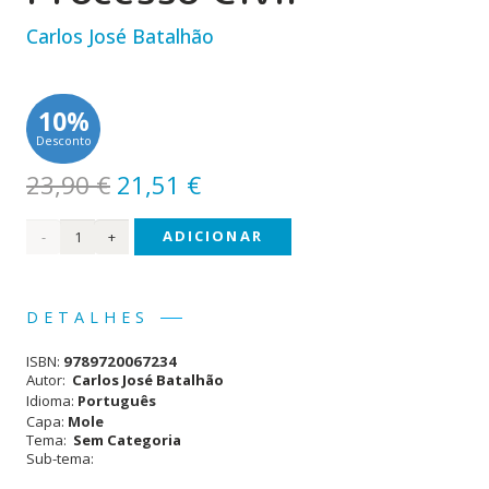
Carlos José Batalhão
10%
Desconto
O
O
23,90
€
21,51
€
preço
preço
Quantidade
ADICIONAR
original
atual
era:
é:
de
23,90 €.
21,51 €.
Novo
DETALHES
Código
ISBN:
9789720067234
de
Autor:
Carlos José Batalhão
Idioma:
Português
Processo
Capa:
Mole
Tema:
Sem Categoria
Civil
Sub-tema: