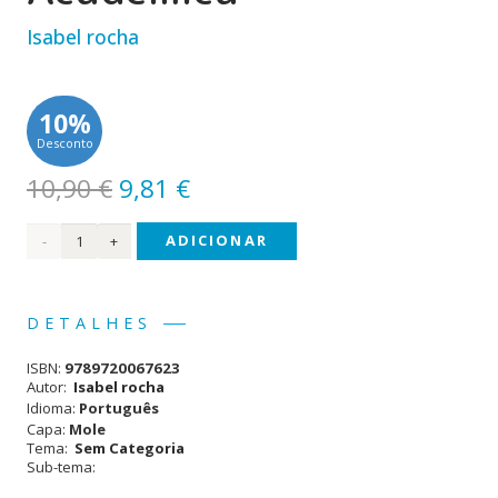
Isabel rocha
10%
Desconto
O
O
10,90
€
9,81
€
preço
preço
Quantidade
ADICIONAR
original
atual
era:
é:
de
10,90 €.
9,81 €.
Código
DETALHES
Penal
ISBN:
9789720067623
-
Autor:
Isabel rocha
Idioma:
Português
Edição
Capa:
Mole
Tema:
Sem Categoria
Académica
Sub-tema: