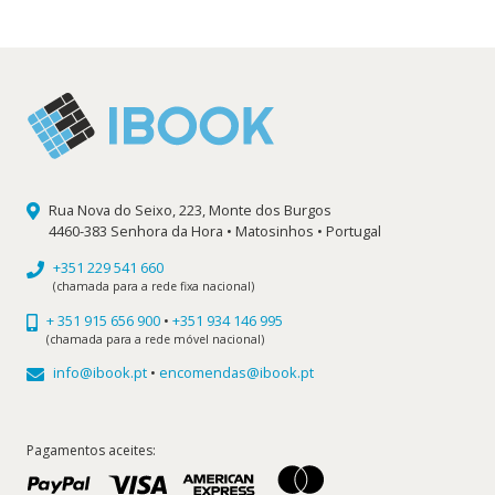
era:
é:
14,50 €.
13,05 €.
Rua Nova do Seixo, 223, Monte dos Burgos
4460-383 Senhora da Hora • Matosinhos • Portugal
+351 229 541 660
(chamada para a rede fixa nacional)
+ 351 915 656 900
•
+351 934 146 995
(chamada para a rede móvel nacional)
info@ibook.pt
•
encomendas@ibook.pt
Pagamentos aceites: