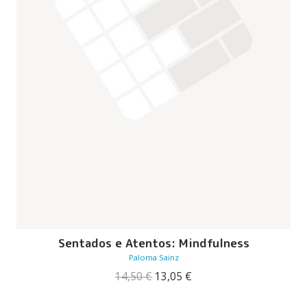
Sentados e Atentos: Mindfulness
Paloma Sainz
O
O
14,50
€
13,05
€
preço
preço
original
atual