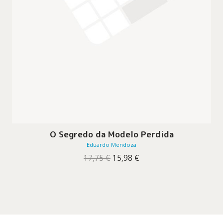
O Segredo da Modelo Perdida
Eduardo Mendoza
O
O
17,75
€
15,98
€
preço
preço
original
atual
era:
é:
17,75 €.
15,98 €.