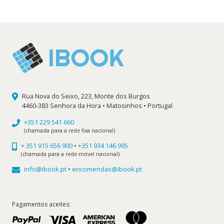
era:
é:
24,90 €.
22,41 €.
Rua Nova do Seixo, 223, Monte dos Burgos
4460-383 Senhora da Hora • Matosinhos • Portugal
+351 229 541 660
(chamada para a rede fixa nacional)
+ 351 915 656 900
•
+351 934 146 995
(chamada para a rede móvel nacional)
info@ibook.pt
•
encomendas@ibook.pt
Pagamentos aceites: