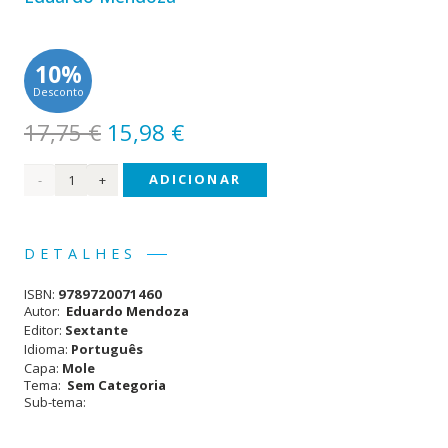
10%
Desconto
O
O
17,75
€
15,98
€
preço
preço
Quantidade
ADICIONAR
original
atual
era:
é:
de
17,75 €.
15,98 €.
Rixa
DETALHES
de
ISBN:
9789720071460
Gatos
Autor:
Eduardo Mendoza
Editor:
Sextante
Idioma:
Português
Capa:
Mole
Tema:
Sem Categoria
Sub-tema: