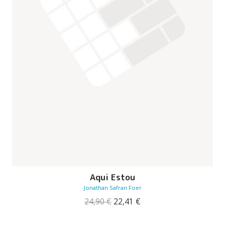
Aqui Estou
Jonathan Safran Foer
O
O
24,90
€
22,41
€
preço
preço
original
atual