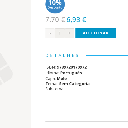
10%
Desconto
O
O
7,70
€
6,93
€
preço
preço
Quantidade
ADICIONAR
original
atual
era:
é:
de
7,70 €.
6,93 €.
TOP!
DETALHES
Escrevo
ISBN:
9789720170972
sem
Idioma:
Português
Capa:
Mole
Erros
Tema:
Sem Categoria
Sub-tema:
2