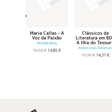
 Melhor
Maria Callas – A
Clássicos da
ação
Voz da Paixão
Literatura em BD
A Ilha do Tesou
Michelle Marly
O
O
15,30
€
Robert Louis Stevenso
O
O
16,50
€
14,85
€
preço
preço
preço
preço
O
15,90
€
14,31
€
original
atual
original
atual
preço
p
era:
é:
era:
é:
original
a
17,00 €.
15,30 €.
16,50 €.
14,85 €.
era:
é
15,90 €.
1