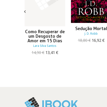
Sedução Morta
em não
Como Recuperar de
J. D. Robb
ra
um Desgosto de
O
18,80
€
16,92
€
Amor em 15 Dias
u Monteiro
preço
p
Lara Silva Santos
O
O
13,59
€
original
a
preço
preço
O
O
14,90
€
13,41
€
era:
é
original
atual
preço
preço
18,80 €.
1
era:
é:
original
atual
15,10 €.
13,59 €.
era:
é:
14,90 €.
13,41 €.