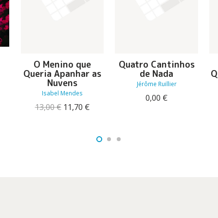
l
O Menino que
Quatro Cantinhos
Queria Apanhar as
de Nada
Q
O
Nuvens
Jérôme Ruillier
reço
Isabel Mendes
0,00
€
tual
O
O
13,00
€
11,70
€
:
preço
preço
6,92 €.
original
atual
era:
é:
13,00 €.
11,70 €.