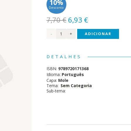
10%
Desconto
O
O
7,70
€
6,93
€
preço
preço
Quantidade
ADICIONAR
original
atual
era:
é:
de
7,70 €.
6,93 €.
Nas
DETALHES
Férias
ISBN:
9789720171368
- 5-6
Idioma:
Português
Capa:
Mole
Anos
Tema:
Sem Categoria
Sub-tema: