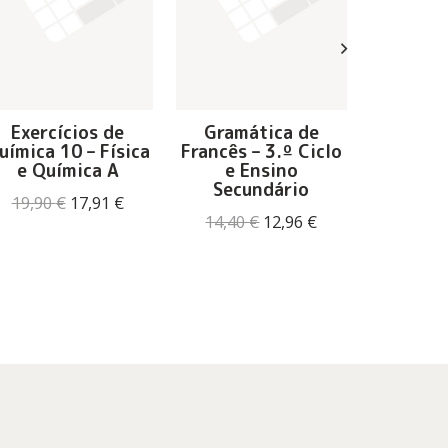
Eni
Exercícios de
Gramática de
Misté
uímica 10 – Física
Francês – 3.º Ciclo
Hist
e Química A
e Ensino
Por
Secundário
O
O
19,90
€
17,91
€
Ricard
preço
preço
O
O
14,40
€
12,96
€
17,90
original
atual
preço
preço
era:
é:
original
atual
19,90 €.
17,91 €.
era:
é:
14,40 €.
12,96 €.