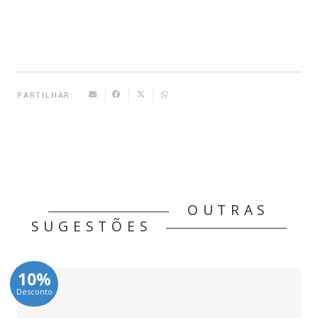
Iniciação
-
Ensino
Português
PARTILHAR:
no
Estrangeiro
[Pack]
OUTRAS
SUGESTÕES
10%
Desconto