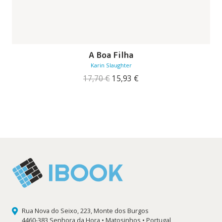
A Boa Filha
Karin Slaughter
O
O
17,70
€
15,93
€
preço
preço
original
atual
era:
é:
17,70 €.
15,93 €.
Rua Nova do Seixo, 223, Monte dos Burgos
4460-383 Senhora da Hora • Matosinhos • Portugal