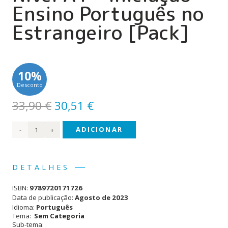
Ensino Português no
Estrangeiro [Pack]
10%
Desconto
O
O
33,90
€
30,51
€
preço
preço
Quantidade
ADICIONAR
original
atual
era:
é:
de
33,90 €.
30,51 €.
Bonecos
DETALHES
& Ca.
ISBN:
9789720171726
2!
Data de publicação:
Agosto de 2023
Idioma:
Português
Nível
Tema:
Sem Categoria
Sub-tema:
A1 -