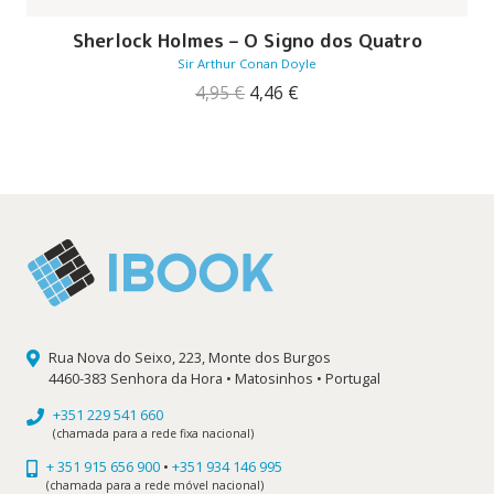
Sherlock Holmes – O Signo dos Quatro
Sir Arthur Conan Doyle
O
O
4,95
€
4,46
€
preço
preço
original
atual
era:
é:
4,95 €.
4,46 €.
Rua Nova do Seixo, 223, Monte dos Burgos
4460-383 Senhora da Hora • Matosinhos • Portugal
+351 229 541 660
(chamada para a rede fixa nacional)
+ 351 915 656 900
•
+351 934 146 995
(chamada para a rede móvel nacional)