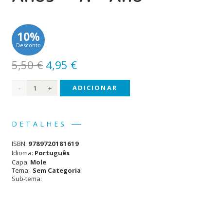
10%
Desconto
O
O
5,50
€
4,95
€
preço
preço
Quantidade
ADICIONAR
original
atual
era:
é:
de I
5,50 €.
4,95 €.
Love
DETALHES
English!
ISBN:
9789720181619
6-7
Idioma:
Português
Capa:
Mole
Anos
Tema:
Sem Categoria
Sub-tema:
- 1.º
Ano