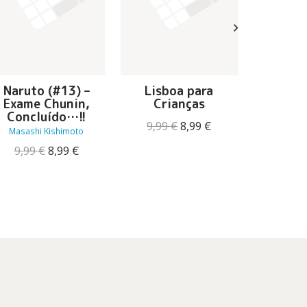
Naruto (#13) –
Lisboa para
10 Minu
Exame Chunin,
Crianças
Concluído…!!
Owen
O
O
9,99
€
8,99
€
Masashi Kishimoto
preço
preço
13,90
O
O
9,99
€
8,99
€
original
atual
preço
preço
era:
é:
original
atual
9,99 €.
8,99 €.
era:
é:
9,99 €.
8,99 €.