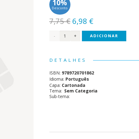
10%
Desconto
O
O
7,75
€
6,98
€
preço
preço
Quantidade
ADICIONAR
original
atual
era:
é:
de O
7,75 €.
6,98 €.
Pequeno
DETALHES
Livro
ISBN:
9789720701862
dos
Idioma:
Português
Capa:
Cartonada
Gatos
Tema:
Sem Categoria
Sub-tema: