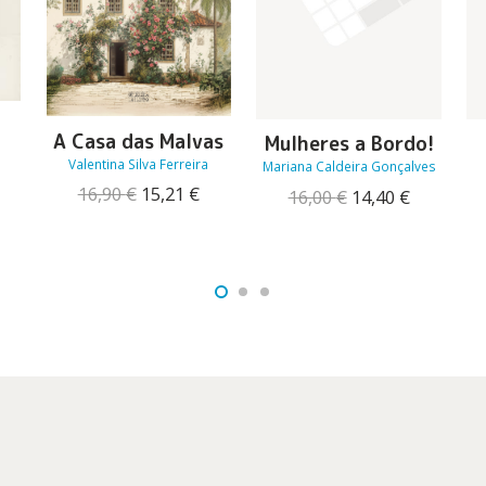
A Casa das Malvas
Mulheres a Bordo!
Valentina Silva Ferreira
Mariana Caldeira Gonçalves
O
O
16,90
€
15,21
€
O
O
16,00
€
14,40
€
O
preço
preço
preço
preço
reço
original
atual
original
atual
tual
era:
é:
era:
é:
:
16,90 €.
15,21 €.
16,00 €.
14,40 €.
6,91 €.