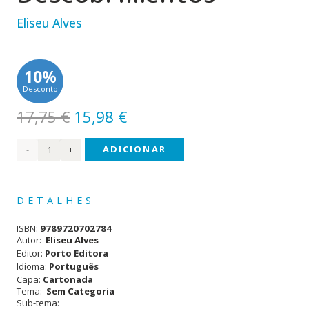
Eliseu Alves
10%
Desconto
O
O
17,75
€
15,98
€
preço
preço
Quantidade
ADICIONAR
original
atual
era:
é:
de A
17,75 €.
15,98 €.
minha
DETALHES
História
ISBN:
9789720702784
dos
Autor:
Eliseu Alves
Editor:
Porto Editora
Descobrimentos
Idioma:
Português
Capa:
Cartonada
Tema:
Sem Categoria
Sub-tema: