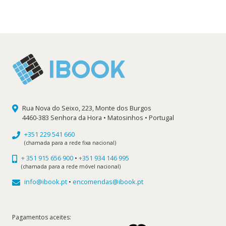
era:
é:
8,50 €.
7,65 €.
Rua Nova do Seixo, 223, Monte dos Burgos
4460-383 Senhora da Hora • Matosinhos • Portugal
+351 229 541 660
(chamada para a rede fixa nacional)
+ 351 915 656 900
•
+351 934 146 995
(chamada para a rede móvel nacional)
info@ibook.pt
•
encomendas@ibook.pt
Pagamentos aceites: