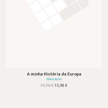
A minha História da Europa
Eliseu Alves
O
O
17,75
€
15,98
€
preço
preço
original
atual
era:
é:
17,75 €.
15,98 €.