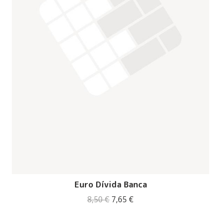
Euro Dívida Banca
O
O
8,50
€
7,65
€
preço
preço
original
atual