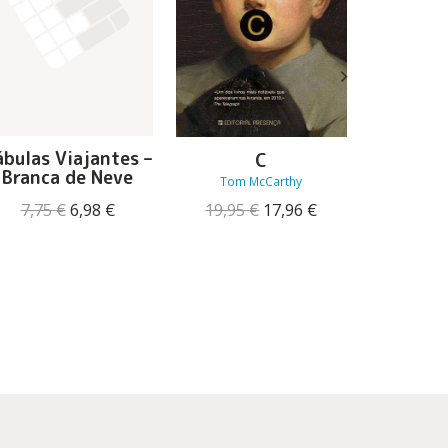
ábulas Viajantes –
C
O Mo
Branca de Neve
Amav
Tom McCarthy
Corrad
O
O
O
O
19,95
€
17,96
€
7,75
€
6,98
€
preço
preço
preço
preço
15,90
original
atual
original
atual
era:
é:
era:
é:
19,95 €.
17,96 €.
7,75 €.
6,98 €.