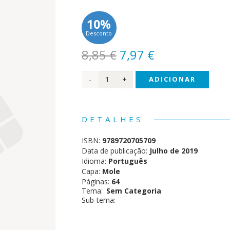
10%
Desconto
O
O
8,85
€
7,97
€
preço
preço
Quantidade
ADICIONAR
original
atual
era:
é:
de O
8,85 €.
7,97 €.
meu
DETALHES
Kit
ISBN:
9789720705709
de
Data de publicação:
Julho de 2019
Idioma:
Português
Atividades
Capa:
Mole
Páginas:
64
-
Tema:
Sem Categoria
Sub-tema:
Futebol