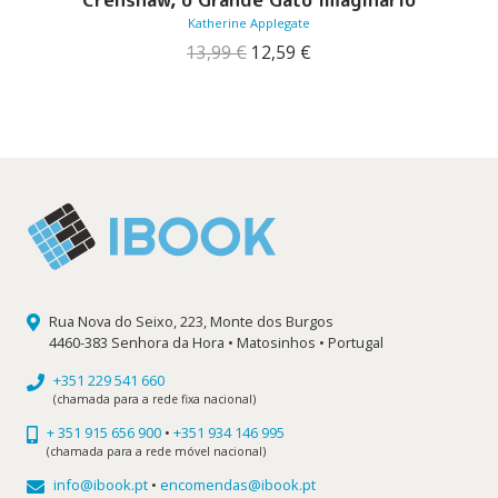
Katherine Applegate
O
O
13,99
€
12,59
€
preço
preço
original
atual
era:
é:
13,99 €.
12,59 €.
Rua Nova do Seixo, 223, Monte dos Burgos
4460-383 Senhora da Hora • Matosinhos • Portugal
+351 229 541 660
(chamada para a rede fixa nacional)
+ 351 915 656 900
•
+351 934 146 995
(chamada para a rede móvel nacional)
info@ibook.pt
•
encomendas@ibook.pt