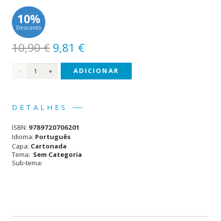
10%
Desconto
O
O
10,90
€
9,81
€
preço
preço
Quantidade
ADICIONAR
original
atual
era:
é:
de
10,90 €.
9,81 €.
Escola,
DETALHES
aqui
ISBN:
9789720706201
vou
Idioma:
Português
Capa:
Cartonada
Eu!
Tema:
Sem Categoria
Sub-tema: