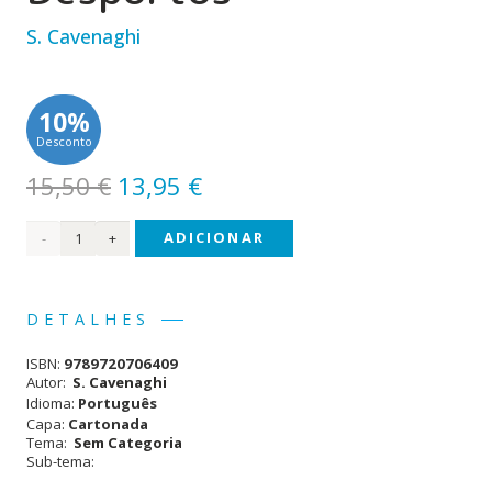
S. Cavenaghi
10%
Desconto
O
O
15,50
€
13,95
€
preço
preço
Quantidade
ADICIONAR
original
atual
era:
é:
de O
15,50 €.
13,95 €.
Livro
DETALHES
dos
ISBN:
9789720706409
Desportos
Autor:
S. Cavenaghi
Idioma:
Português
Capa:
Cartonada
Tema:
Sem Categoria
Sub-tema: