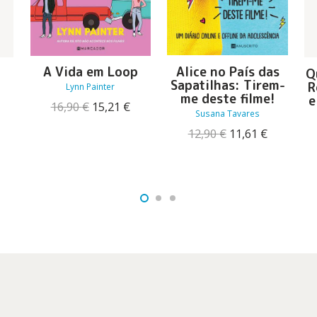
Alice no País das
A Vida em Loop
Q
Sapatilhas: Tirem-
R
Lynn Painter
me deste filme!
e
O
O
16,90
€
15,21
€
Susana Tavares
preço
preço
O
O
original
atual
12,90
€
11,61
€
reço
preço
preço
era:
é:
l
ual
original
atual
16,90 €.
15,21 €.
era:
é:
99 €.
12,90 €.
11,61 €.