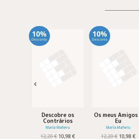
10%
10%
Desconto
Desconto
tos
Descobre os
Os meus Amigos
adores
Contrários
Eu
añeru
María Mañeru
María Mañeru
O
O
O
O
O
O
10,98
€
12,20
€
10,98
€
12,20
€
10,98
€