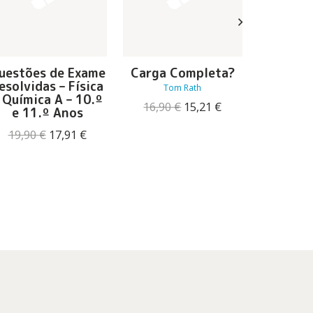
uestões de Exame
Carga Completa?
Guia 
esolvidas – Física
Barri
Tom Rath
 Química A – 10.º
Wend
O
O
16,90
€
15,21
€
e 11.º Anos
preço
preço
15,98
original
atual
O
O
19,90
€
17,91
€
era:
é:
preço
preço
16,90 €.
15,21 €.
original
atual
era:
é:
19,90 €.
17,91 €.