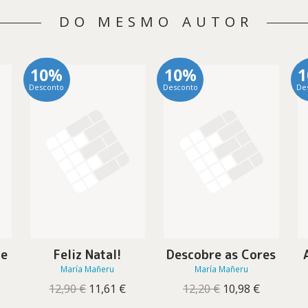
DO MESMO AUTOR
10%
10%
Desconto
Desconto
De
 e
Feliz Natal!
Descobre as Cores
María Mañeru
María Mañeru
O
O
O
O
12,90
€
11,61
€
12,20
€
10,98
€
preço
preço
preço
preço