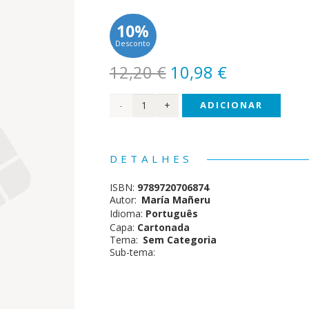
10%
Desconto
O
O
12,20
€
10,98
€
preço
preço
Quantidade
ADICIONAR
original
atual
era:
é:
de
12,20 €.
10,98 €.
Aprendo
DETALHES
a ser
ISBN:
9789720706874
Crescido
Autor:
María Mañeru
Idioma:
Português
Capa:
Cartonada
Tema:
Sem Categoria
Sub-tema: