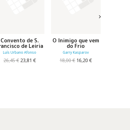
Convento de S.
O Inimigo que vem
A Flores
rancisco de Leiria
do Frio
Liu
Luís Urbano Afonso
Garry Kasparov
24,50
O
O
O
O
26,45
€
23,81
€
18,00
€
16,20
€
preço
preço
preço
preço
original
atual
original
atual
era:
é:
era:
é:
26,45 €.
23,81 €.
18,00 €.
16,20 €.