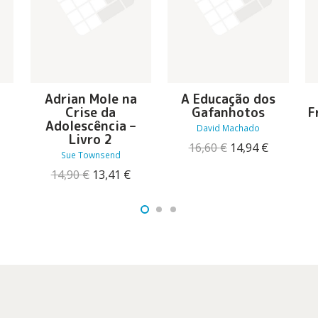
Adrian Mole na
A Educação dos
Crise da
Gafanhotos
F
Adolescência –
David Machado
O
Livro 2
reço
O
O
16,60
€
14,94
€
Sue Townsend
tual
preço
preço
:
O
O
original
atual
14,90
€
13,41
€
6,92 €.
preço
preço
era:
é:
original
atual
16,60 €.
14,94 €.
era:
é:
14,90 €.
13,41 €.