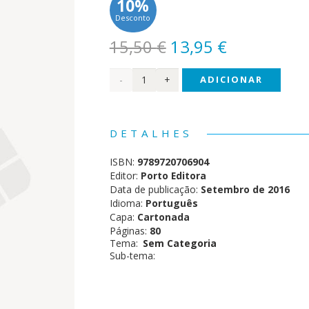
10%
Desconto
O
O
15,50
€
13,95
€
preço
preço
Quantidade
ADICIONAR
original
atual
era:
é:
de
15,50 €.
13,95 €.
Canal
DETALHES
Panda
ISBN:
9789720706904
-
Editor:
Porto Editora
Data de publicação:
Setembro de 2016
Primeiros
Idioma:
Português
Capa:
Cartonada
Livros
Páginas:
80
Tema:
Sem Categoria
Sub-tema: