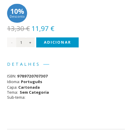
10%
Desconto
O
O
13,30
€
11,97
€
preço
preço
Quantidade
ADICIONAR
original
atual
era:
é:
de
13,30 €.
11,97 €.
Livro
DETALHES
do
ISBN:
9789720707307
Bebé
Idioma:
Português
Capa:
Cartonada
Tema:
Sem Categoria
Sub-tema: