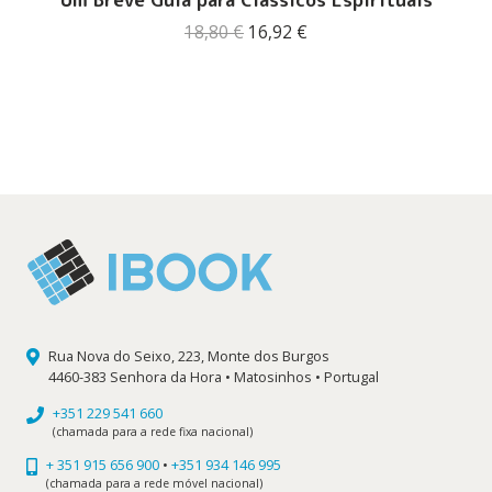
O
O
18,80
€
16,92
€
preço
preço
original
atual
era:
é:
18,80 €.
16,92 €.
Rua Nova do Seixo, 223, Monte dos Burgos
4460-383 Senhora da Hora • Matosinhos • Portugal
+351 229 541 660
(chamada para a rede fixa nacional)
+ 351 915 656 900
•
+351 934 146 995
(chamada para a rede móvel nacional)