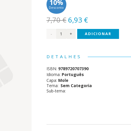
10%
Desconto
O
O
7,70
€
6,93
€
preço
preço
Quantidade
ADICIONAR
original
atual
era:
é:
de
7,70 €.
6,93 €.
Correntes
DETALHES
d'
ISBN:
9789720707390
Escritas
Idioma:
Português
Capa:
Mole
-
Tema:
Sem Categoria
Sub-tema:
2018