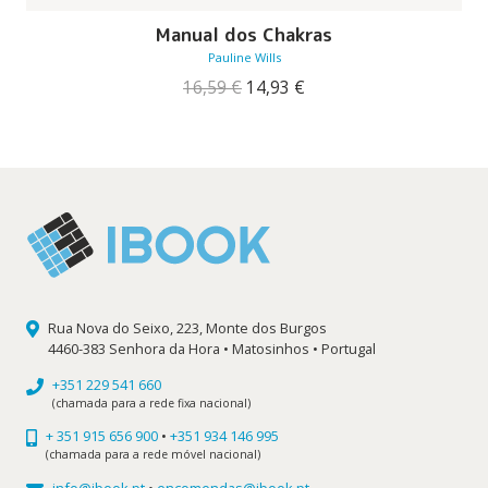
Manual dos Chakras
Pauline Wills
O
O
16,59
€
14,93
€
preço
preço
original
atual
era:
é:
16,59 €.
14,93 €.
Rua Nova do Seixo, 223, Monte dos Burgos
4460-383 Senhora da Hora • Matosinhos • Portugal
+351 229 541 660
(chamada para a rede fixa nacional)
+ 351 915 656 900
•
+351 934 146 995
(chamada para a rede móvel nacional)
info@ibook.pt
•
encomendas@ibook.pt