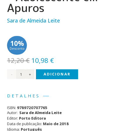
Apuros
Sara de Almeida Leite
10%
Desconto
O
O
12,20
€
10,98
€
preço
preço
Quantidade
ADICIONAR
original
atual
era:
é:
de O
12,20 €.
10,98 €.
Mundo
DETALHES
da
ISBN:
9789720707765
Inês
Autor:
Sara de Almeida Leite
Editor:
Porto Editora
(#2) -
Data de publicação:
Maio de 2018
Idioma:
Português
Adolescente