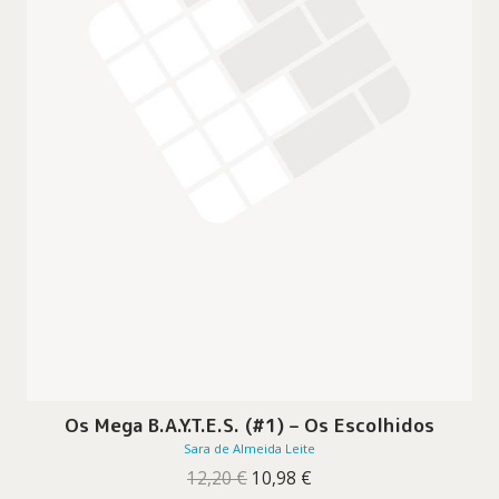
Os Mega B.A.Y.T.E.S. (#1) – Os Escolhidos
Sara de Almeida Leite
O
O
12,20
€
10,98
€
preço
preço