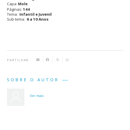
Capa:
Mole
em
Páginas:
144
Tema:
Infantil e Juvenil
Apuros
Sub-tema:
6 a 10 Anos
PARTILHAR:
SOBRE O AUTOR
Ver mais