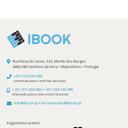
original
atual
era:
é:
19,90 €.
17,91 €.
Rua Nova do Seixo, 223, Monte dos Burgos
4460-383 Senhora da Hora • Matosinhos • Portugal
+351 229 541 660
(chamada para a rede fixa nacional)
+ 351 915 656 900
•
+351 934 146 995
(chamada para a rede móvel nacional)
info@ibook.pt
•
encomendas@ibook.pt
Pagamentos aceites: