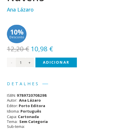
Ana Lázaro
10%
Desconto
O
O
12,20
€
10,98
€
preço
preço
Quantidade
ADICIONAR
original
atual
era:
é:
de
12,20 €.
10,98 €.
Os
DETALHES
Pescadores
ISBN:
9789720708298
de
Autor:
Ana Lázaro
Editor:
Porto Editora
Nuvens
Idioma:
Português
Capa:
Cartonada
Tema:
Sem Categoria
Sub-tema: