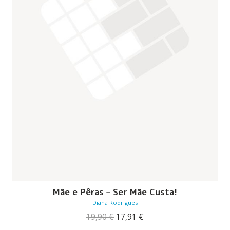
Mãe e Pêras – Ser Mãe Custa!
Diana Rodrigues
O
O
19,90
€
17,91
€
preço
preço