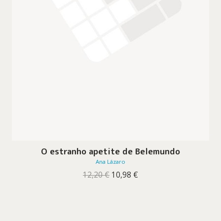
O estranho apetite de Belemundo
Ana Lázaro
O
O
12,20
€
10,98
€
preço
preço
original
atual
era:
é:
12,20 €.
10,98 €.