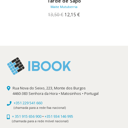
Tarde de Sapo
Maite Mutuberria
O
O
13,50
€
12,15
€
preço
preço
original
atual
era:
é:
13,50 €.
12,15 €.
Rua Nova do Seixo, 223, Monte dos Burgos
4460-383 Senhora da Hora • Matosinhos • Portugal
+351 229 541 660
(chamada para a rede fixa nacional)
+ 351 915 656 900
•
+351 934 146 995
(chamada para a rede móvel nacional)