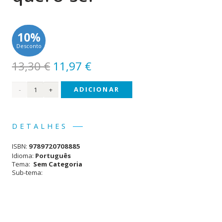
10%
Desconto
O
O
13,30
€
11,97
€
preço
preço
Quantidade
ADICIONAR
original
atual
era:
é:
de
13,30 €.
11,97 €.
Quando
DETALHES
eu
ISBN:
9789720708885
Crescer
Idioma:
Português
Tema:
Sem Categoria
quero
Sub-tema:
ser...