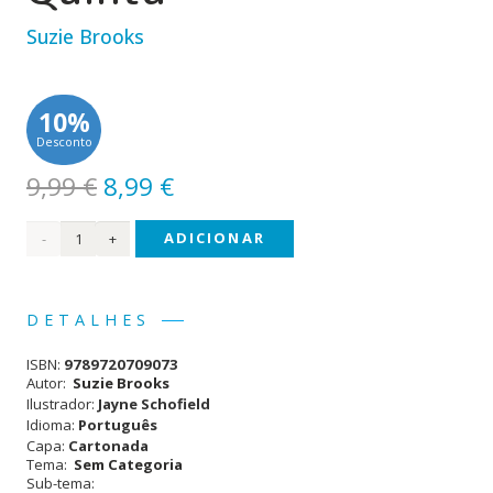
Suzie Brooks
10%
Desconto
O
O
9,99
€
8,99
€
preço
preço
Quantidade
ADICIONAR
original
atual
era:
é:
de
9,99 €.
8,99 €.
Os
DETALHES
Números
ISBN:
9789720709073
na
Autor:
Suzie Brooks
Ilustrador:
Jayne Schofield
Quinta
Idioma:
Português
Capa:
Cartonada
Tema:
Sem Categoria
Sub-tema: