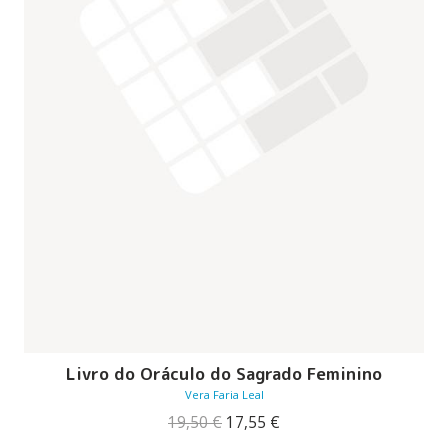
Livro do Oráculo do Sagrado Feminino
Vera Faria Leal
O
O
19,50
€
17,55
€
preço
preço