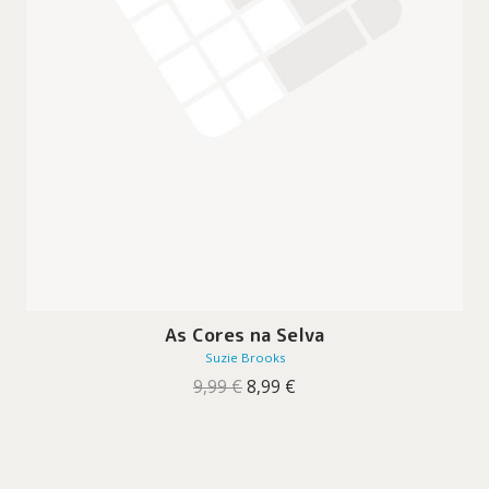
As Cores na Selva
Suzie Brooks
O
O
9,99
€
8,99
€
preço
preço
original
atual
era:
é:
9,99 €.
8,99 €.