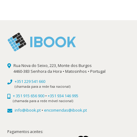
original
atual
era:
é:
19,50 €.
17,55 €.
Rua Nova do Seixo, 223, Monte dos Burgos
4460-383 Senhora da Hora • Matosinhos • Portugal
+351 229 541 660
(chamada para a rede fixa nacional)
+ 351 915 656 900
•
+351 934 146 995
(chamada para a rede móvel nacional)
info@ibook.pt
•
encomendas@ibook.pt
Pagamentos aceites: