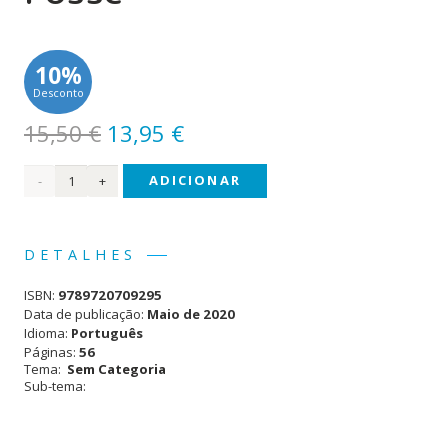
10%
Desconto
O
O
15,50
€
13,95
€
preço
preço
Quantidade
ADICIONAR
original
atual
era:
é:
de
15,50 €.
13,95 €.
Gorjuss
DETALHES
- Se
ISBN:
9789720709295
eu
Data de publicação:
Maio de 2020
Idioma:
Português
Fosse...
Páginas:
56
Tema:
Sem Categoria
Sub-tema: