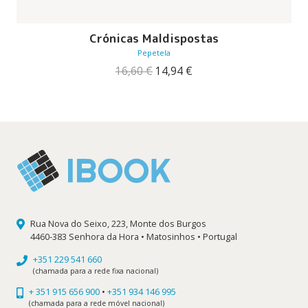
Crónicas Maldispostas
Pepetela
O
O
16,60
€
14,94
€
preço
preço
original
atual
era:
é:
16,60 €.
14,94 €.
Rua Nova do Seixo, 223, Monte dos Burgos
4460-383 Senhora da Hora • Matosinhos • Portugal
+351 229 541 660
(chamada para a rede fixa nacional)
+ 351 915 656 900
•
+351 934 146 995
(chamada para a rede móvel nacional)