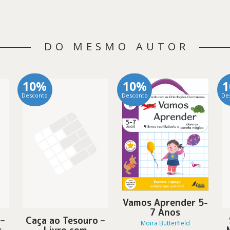
DO MESMO AUTOR
10%
10%
Desconto
Desconto
De
Vamos Aprender 5-
7 Anos
 –
Caça ao Tesouro –
Moira Butterfield