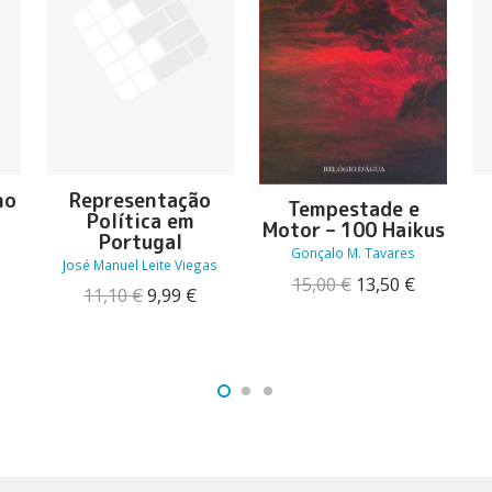
ho
Representação
Tempestade e
Política em
Motor – 100 Haikus
Portugal
O
Gonçalo M. Tavares
José Manuel Leite Viegas
reço
O
O
15,00
€
13,50
€
tual
O
O
11,10
€
9,99
€
preço
preço
:
preço
preço
original
atual
7,91 €.
original
atual
era:
é:
era:
é:
15,00 €.
13,50 €.
11,10 €.
9,99 €.