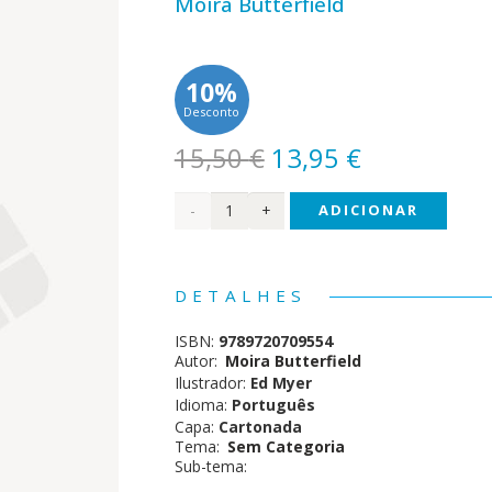
Moira Butterfield
10%
Desconto
O
O
15,50
€
13,95
€
preço
preço
Quantidade
ADICIONAR
original
atual
era:
é:
de
15,50 €.
13,95 €.
Corpo
DETALHES
Humano
ISBN:
9789720709554
-
Autor:
Moira Butterfield
Ilustrador:
Ed Myer
Livro
Idioma:
Português
Capa:
Cartonada
com
Tema:
Sem Categoria
Sub-tema:
Lanternas