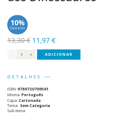
10%
Desconto
O
O
13,30
€
11,97
€
preço
preço
Quantidade
ADICIONAR
original
atual
era:
é:
de O
13,30 €.
11,97 €.
meu
DETALHES
Primeiro
ISBN:
9789720709561
Globo
Idioma:
Português
Capa:
Cartonada
dos
Tema:
Sem Categoria
Sub-tema:
Dinossauros