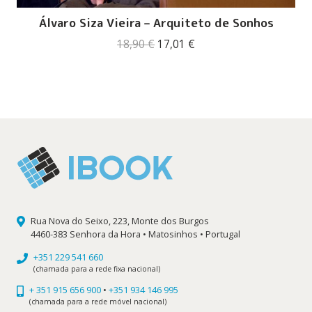
Álvaro Siza Vieira – Arquiteto de Sonhos
O
O
18,90
€
17,01
€
preço
preço
original
atual
era:
é:
18,90 €.
17,01 €.
Rua Nova do Seixo, 223, Monte dos Burgos
4460-383 Senhora da Hora • Matosinhos • Portugal
+351 229 541 660
(chamada para a rede fixa nacional)
+ 351 915 656 900
•
+351 934 146 995
(chamada para a rede móvel nacional)