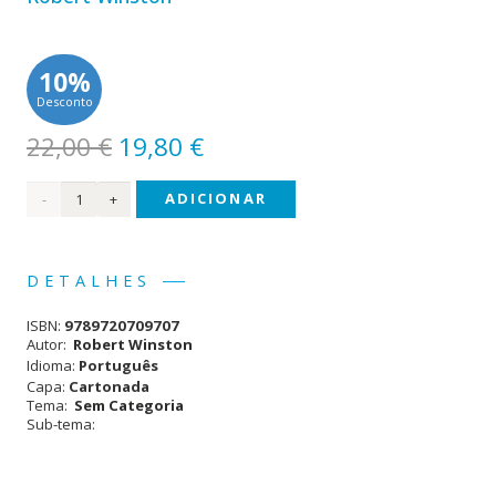
10%
Desconto
O
O
22,00
€
19,80
€
preço
preço
Quantidade
ADICIONAR
original
atual
era:
é:
de
22,00 €.
19,80 €.
Ciência
DETALHES
Incrível
ISBN:
9789720709707
Autor:
Robert Winston
Idioma:
Português
Capa:
Cartonada
Tema:
Sem Categoria
Sub-tema: