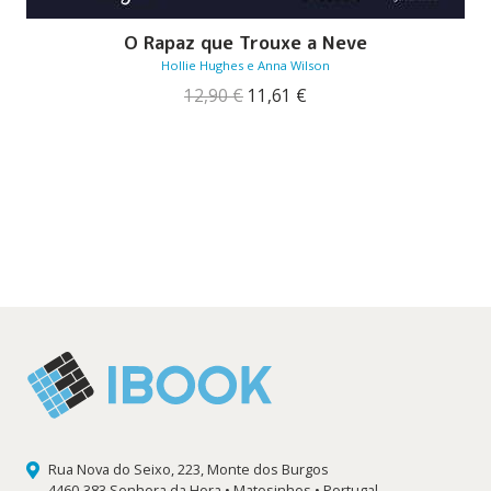
O Rapaz que Trouxe a Neve
Hollie Hughes e Anna Wilson
O
O
12,90
€
11,61
€
preço
preço
original
atual
era:
é:
12,90 €.
11,61 €.
Rua Nova do Seixo, 223, Monte dos Burgos
4460-383 Senhora da Hora • Matosinhos • Portugal