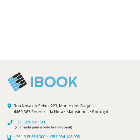
era:
é:
10,00 €.
9,00 €.
Rua Nova do Seixo, 223, Monte dos Burgos
4460-383 Senhora da Hora • Matosinhos • Portugal
+351 229 541 660
(chamada para a rede fixa nacional)
+ 351 915 656 900
•
+351 934 146 995