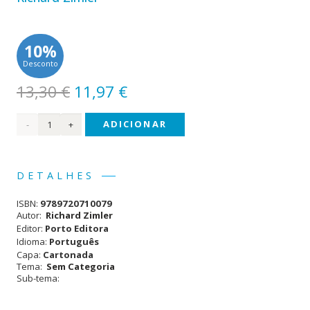
10%
Desconto
O
O
13,30
€
11,97
€
preço
preço
Quantidade
ADICIONAR
original
atual
era:
é:
de
13,30 €.
11,97 €.
Se
DETALHES
eu
ISBN:
9789720710079
Fosse...
Autor:
Richard Zimler
Editor:
Porto Editora
Idioma:
Português
Capa:
Cartonada
Tema:
Sem Categoria
Sub-tema: