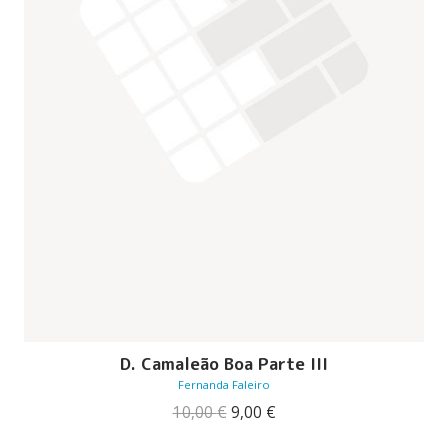
D. Camaleão Boa Parte III
Fernanda Faleiro
O
O
10,00
€
9,00
€
preço
preço
original
atual