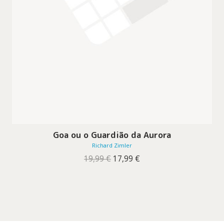
Goa ou o Guardião da Aurora
Richard Zimler
O
O
19,99
€
17,99
€
preço
preço
original
atual
era:
é:
19,99 €.
17,99 €.