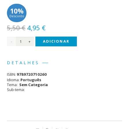
10%
Desconto
O
O
5,50
€
4,95
€
preço
preço
Quantidade
ADICIONAR
original
atual
era:
é:
de
5,50 €.
4,95 €.
Animais
DETALHES
da
ISBN:
9789720710260
Selva
Idioma:
Português
Tema:
Sem Categoria
Sub-tema: