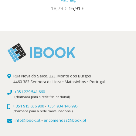
Matt Haig
O
O
18,79
€
16,91
€
preço
preço
original
atual
era:
é:
18,79 €.
16,91 €.
Rua Nova do Seixo, 223, Monte dos Burgos
4460-383 Senhora da Hora • Matosinhos • Portugal
+351 229 541 660
(chamada para a rede fixa nacional)
+ 351 915 656 900
•
+351 934 146 995
(chamada para a rede móvel nacional)
info@ibook.pt
•
encomendas@ibook.pt