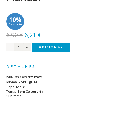
10%
Desconto
O
O
6,90
€
6,21
€
preço
preço
Quantidade
ADICIONAR
original
atual
era:
é:
de
6,90 €.
6,21 €.
Aprendo
DETALHES
sobre
ISBN:
9789720710505
o
Idioma:
Português
Capa:
Mole
Mundo!
Tema:
Sem Categoria
Sub-tema: