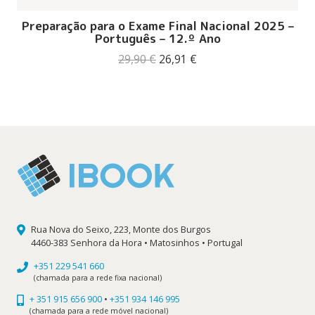
Preparação para o Exame Final Nacional 2025 –
Português – 12.º Ano
O
O
29,90
€
26,91
€
preço
preço
original
atual
era:
é:
29,90 €.
26,91 €.
Rua Nova do Seixo, 223, Monte dos Burgos
4460-383 Senhora da Hora • Matosinhos • Portugal
+351 229 541 660
(chamada para a rede fixa nacional)
+ 351 915 656 900
•
+351 934 146 995
(chamada para a rede móvel nacional)