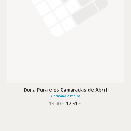
Dona Pura e os Camaradas de Abril
Germano Almeida
O
O
13,90
€
12,51
€
preço
preço
original
atual
era:
é:
13,90 €.
12,51 €.