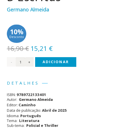
Germano Almeida
10%
Desconto
O
O
16,90
€
15,21
€
preço
preço
Quantidade
ADICIONAR
original
atual
era:
é:
de
16,90 €.
15,21 €.
Crime
DETALHES
nas
ISBN:
9789722133401
Correntes
Autor:
Germano Almeida
Editor:
Caminho
D’Escritas
Data de publicação:
Abril de 2025
Idioma:
Português
Tema:
Literatura
Sub-tema:
Policial e Thriller