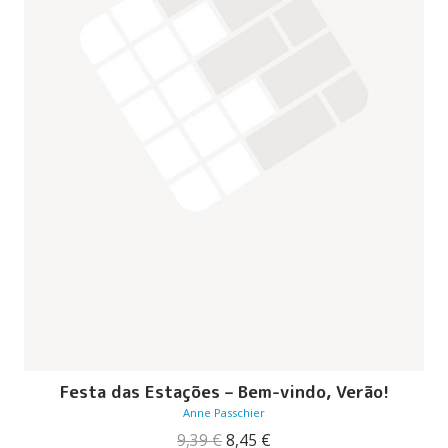
Festa das Estações – Bem-vindo, Verão!
Anne Passchier
O
O
9,39
€
8,45
€