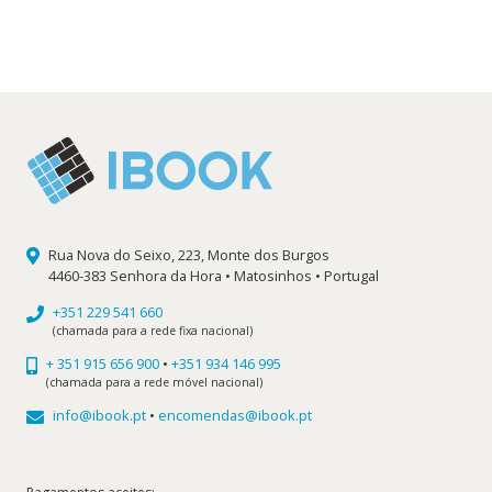
preço
preço
original
atual
era:
é:
9,39 €.
8,45 €.
Rua Nova do Seixo, 223, Monte dos Burgos
4460-383 Senhora da Hora • Matosinhos • Portugal
+351 229 541 660
(chamada para a rede fixa nacional)
+ 351 915 656 900
•
+351 934 146 995
(chamada para a rede móvel nacional)
info@ibook.pt
•
encomendas@ibook.pt