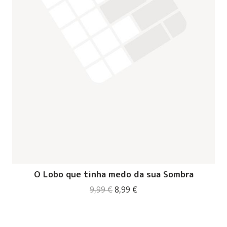
O Lobo que tinha medo da sua Sombra
O
O
9,99
€
8,99
€
preço
preço
original
atual
era:
é:
9,99 €.
8,99 €.