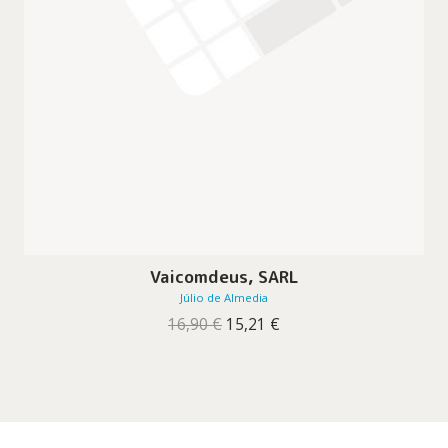
Vaicomdeus, SARL
Júlio de Almedia
O
O
16,90
€
15,21
€
preço
preço
original
atual
era:
é:
16,90 €.
15,21 €.