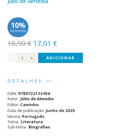
Júlio de Almedia
10%
Desconto
O
O
18,90
€
17,01
€
preço
preço
Quantidade
ADICIONAR
original
atual
era:
é:
de
18,90 €.
17,01 €.
Viver
DETALHES
até
ISBN:
9789722133456
ao
Autor:
Júlio de Almedia
Editor:
Caminho
Fim
Data de publicação:
Junho de 2025
Idioma:
Português
Tema:
Literatura
Sub-tema:
Biografias