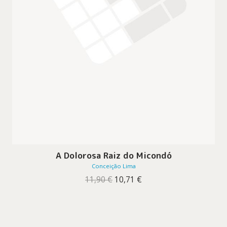
A Dolorosa Raiz do Micondó
Conceição Lima
O
O
11,90
€
10,71
€
preço
preço
original
atual
era:
é:
11,90 €.
10,71 €.