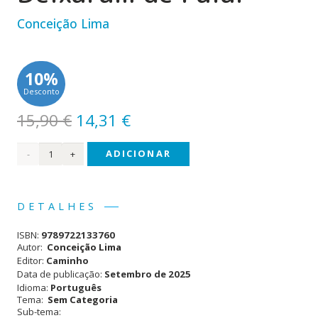
Conceição Lima
10%
Desconto
O
O
15,90
€
14,31
€
preço
preço
Quantidade
ADICIONAR
original
atual
era:
é:
de
15,90 €.
14,31 €.
Quando
DETALHES
os
ISBN:
9789722133760
Cães
Autor:
Conceição Lima
Editor:
Caminho
Deixaram
Data de publicação:
Setembro de 2025
Idioma:
Português
de
Tema:
Sem Categoria
Sub-tema:
Falar