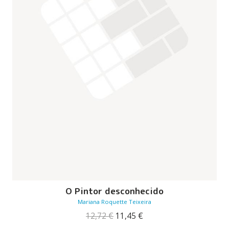
O Pintor desconhecido
Mariana Roquette Teixeira
O
O
12,72
€
11,45
€
preço
preço