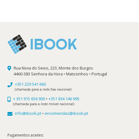
original
atual
era:
é:
12,72 €.
11,45 €.
Rua Nova do Seixo, 223, Monte dos Burgos
4460-383 Senhora da Hora • Matosinhos • Portugal
+351 229 541 660
(chamada para a rede fixa nacional)
+ 351 915 656 900
•
+351 934 146 995
(chamada para a rede móvel nacional)
info@ibook.pt
•
encomendas@ibook.pt
Pagamentos aceites: