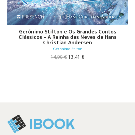
Gerónimo Stilton e Os Grandes Contos
Clássicos – A Rainha das Neves de Hans
Christian Andersen
Geronimo Stilton
O
O
14,90
€
13,41
€
preço
preço
original
atual
era:
é:
14,90 €.
13,41 €.