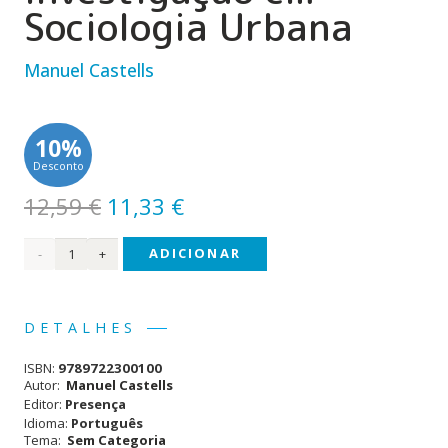
Sociologia Urbana
Manuel Castells
10%
Desconto
O
O
12,59
€
11,33
€
preço
preço
Quantidade
ADICIONAR
original
atual
era:
é:
de
12,59 €.
11,33 €.
Problemas
DETALHES
de
ISBN:
9789722300100
Investigação
Autor:
Manuel Castells
Editor:
Presença
em
Idioma:
Português
Tema:
Sem Categoria
Sociologia