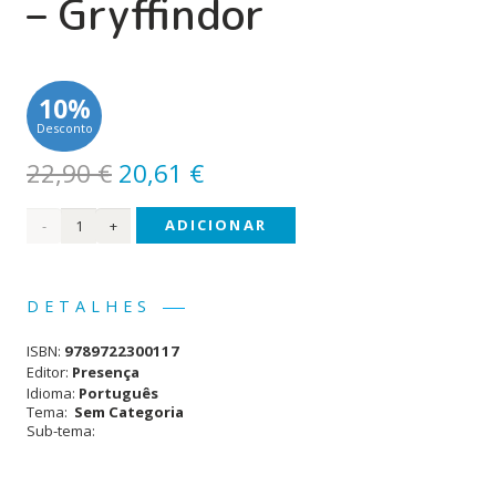
– Gryffindor
10%
Desconto
O
O
22,90
€
20,61
€
preço
preço
Quantidade
ADICIONAR
original
atual
era:
é:
de
22,90 €.
20,61 €.
Harry
DETALHES
Potter
ISBN:
9789722300117
e a
Editor:
Presença
Idioma:
Português
Câmara
Tema:
Sem Categoria
Sub-tema:
dos
Segredos