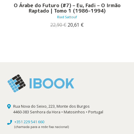
O Árabe do Futuro (#7) – Eu, Fadi – O Irmão
Raptado | Tomo 1 (1986-1994)
Riad Sattouf
O
O
22,90
€
20,61
€
preço
preço
original
atual
era:
é:
22,90 €.
20,61 €.
Rua Nova do Seixo, 223, Monte dos Burgos
4460-383 Senhora da Hora • Matosinhos • Portugal
+351 229 541 660
(chamada para a rede fixa nacional)