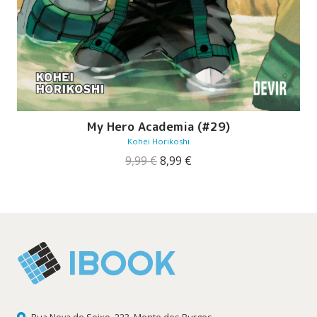
My Hero Academia (#29)
Kohei Horikoshi
O
O
9,99
€
8,99
€
preço
preço
original
atual
era:
é:
9,99 €.
8,99 €.