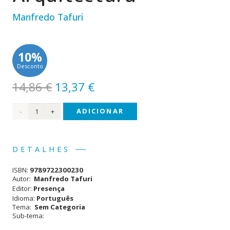
Manfredo Tafuri
10%
Desconto
O
O
14,86
€
13,37
€
preço
preço
Quantidade
ADICIONAR
original
atual
era:
é:
de
14,86 €.
13,37 €.
Teorias
DETALHES
e
ISBN:
9789722300230
História
Autor:
Manfredo Tafuri
Editor:
Presença
da
Idioma:
Português
Tema:
Sem Categoria
Arquitectura
Sub-tema: