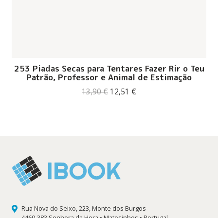
253 Piadas Secas para Tentares Fazer Rir o Teu
Patrão, Professor e Animal de Estimação
O
O
13,90
€
12,51
€
preço
preço
original
atual
era:
é:
13,90 €.
12,51 €.
Rua Nova do Seixo, 223, Monte dos Burgos
4460-383 Senhora da Hora • Matosinhos • Portugal