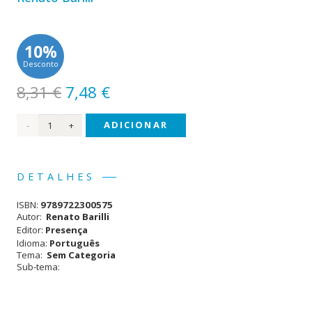
10%
Desconto
O
O
8,31
€
7,48
€
preço
preço
Quantidade
ADICIONAR
original
atual
era:
é:
de
8,31 €.
7,48 €.
Retórica
DETALHES
ISBN:
9789722300575
Autor:
Renato Barilli
Editor:
Presença
Idioma:
Português
Tema:
Sem Categoria
Sub-tema: