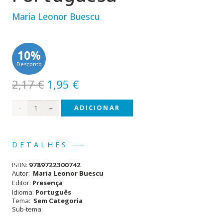
Maria Leonor Buescu
10%
Desconto
O
O
2,17
€
1,95
€
preço
preço
Quantidade
ADICIONAR
original
atual
era:
é:
de
2,17 €.
1,95 €.
Ensaios
DETALHES
Literatura
ISBN:
9789722300742
Portuguesa
Autor:
Maria Leonor Buescu
Editor:
Presença
Idioma:
Português
Tema:
Sem Categoria
Sub-tema: