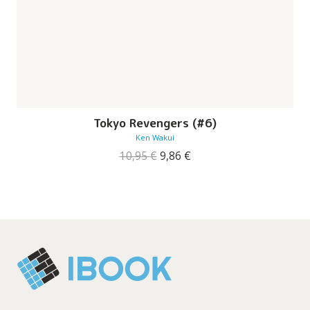
Tokyo Revengers (#6)
Ken Wakui
O
O
10,95
€
9,86
€
preço
preço
original
atual
era:
é:
10,95 €.
9,86 €.