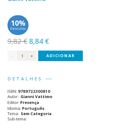
10%
Desconto
O
O
9,82
€
8,84
€
preço
preço
Quantidade
ADICIONAR
original
atual
era:
é:
de
9,82 €.
8,84 €.
Fim
DETALHES
da
ISBN:
9789722300810
Modernidade
Autor:
Gianni Vattimo
Editor:
Presença
Idioma:
Português
Tema:
Sem Categoria
Sub-tema: