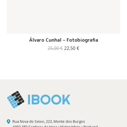
Álvaro Cunhal – Fotobiografia
O
O
25,00
€
22,50
€
preço
preço
original
atual
era:
é:
25,00 €.
22,50 €.
Rua Nova do Seixo, 223, Monte dos Burgos
4460-383 Senhora da Hora • Matosinhos • Portugal