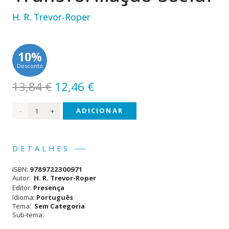
H. R. Trevor-Roper
10%
Desconto
O
O
13,84
€
12,46
€
preço
preço
Quantidade
ADICIONAR
original
atual
era:
é:
de
13,84 €.
12,46 €.
Religião,
DETALHES
Reforma
ISBN:
9789722300971
e
Autor:
H. R. Trevor-Roper
Editor:
Presença
Transformação
Idioma:
Português
Tema:
Sem Categoria
Social
Sub-tema: