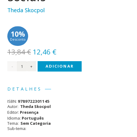
Theda Skocpol
10%
Desconto
O
O
13,84
€
12,46
€
preço
preço
Quantidade
ADICIONAR
original
atual
era:
é:
de
13,84 €.
12,46 €.
Estados
DETALHES
e
ISBN:
9789722301145
Revoluções
Autor:
Theda Skocpol
Editor:
Presença
Sociais
Idioma:
Português
Tema:
Sem Categoria
Sub-tema: