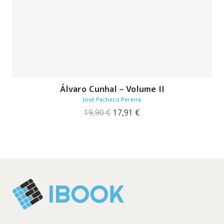
Álvaro Cunhal – Volume II
José Pacheco Pereira
O
O
19,90
€
17,91
€
preço
preço
original
atual
era:
é:
19,90 €.
17,91 €.